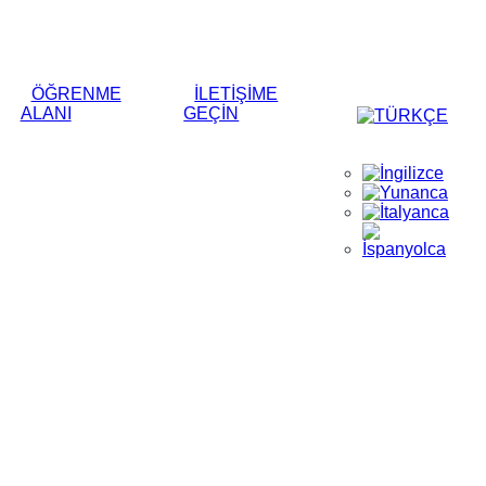
ÖĞRENME
İLETIŞIME
ALANI
GEÇIN