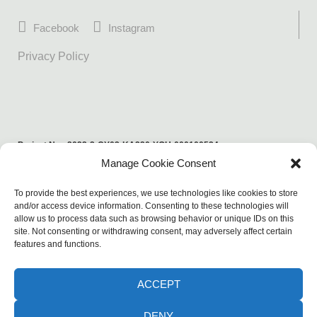
Facebook
Instagram
Privacy Policy
Project No.: 2022-2-CY02-KA220-YOU-000100524
Manage Cookie Consent
Funded by the European Union. Views and opinions expressed are
however those of the author(s) only and do not necessarily reflect those
To provide the best experiences, we use technologies like cookies to store
of the European Union or the European Education and Culture Executive
and/or access device information. Consenting to these technologies will
allow us to process data such as browsing behavior or unique IDs on this
Agency (EACEA). Neither the European Union nor EACEA can be held
site. Not consenting or withdrawing consent, may adversely affect certain
responsible for them.
features and functions.
ACCEPT
DENY